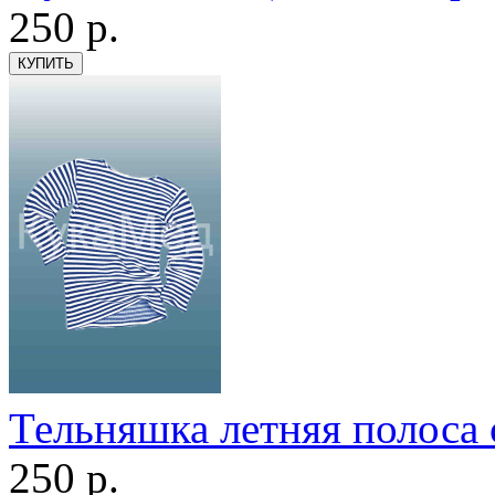
250
р.
Тельняшка летняя полоса 
250
р.