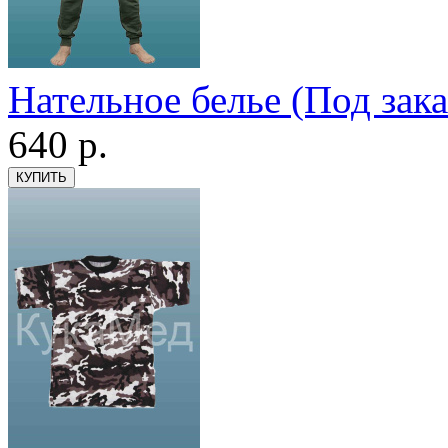
Нательное белье (Под зака
640
р.