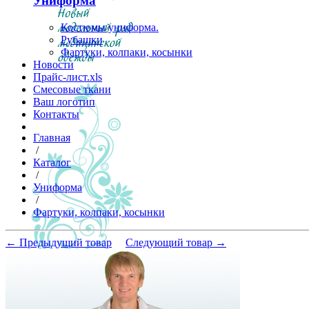
Униформа
Костюмы униформа.
Рубашки
Фартуки, колпаки, косынки
Новости
Прайс-лист.xls
Смесовые ткани
Ваш логотип
Контакты
Главная
/
Каталог
/
Униформа
/
Фартуки, колпаки, косынки
← Предыдущий товар
Следующий товар →