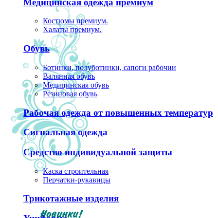
Медицинская одежда премиум
Костюмы премиум.
Халаты премиум.
Обувь
Ботинки, полуботинки, сапоги рабочии
Валянная обувь
Медицинская обувь
Резиновая обувь
Рабочая одежда от повышенных температур
Сигнальная одежда
Средство индивидуальной защиты
Каска строительная
Перчатки-рукавицы
Трикотажные изделия