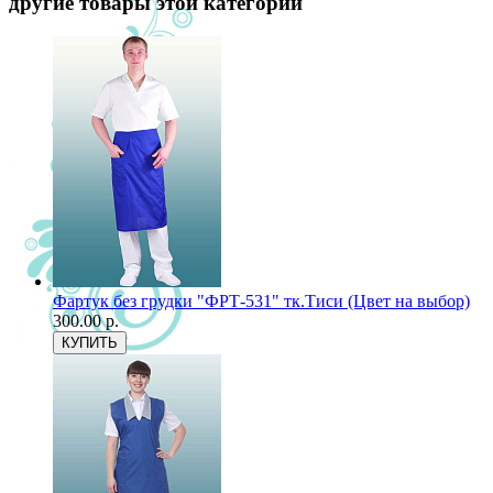
другие товары этой категории
Фартук без грудки "ФРТ-531" тк.Тиси (Цвет на выбор)
300.00 р.