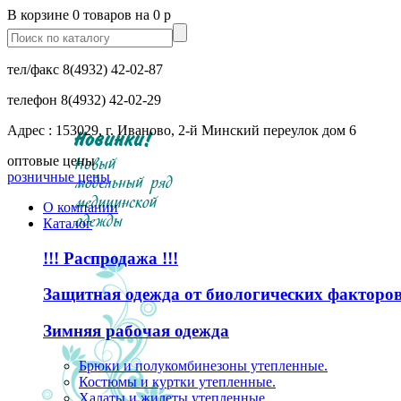
В корзине 0 товаров на 0 р
тел/факс
8(4932) 42-02-87
телефон
8(4932) 42-02-29
Адрес : 153029, г. Иваново, 2-й Минский переулок дом 6
оптовые цены
розничные цены
О компании
Каталог
!!! Распродажа !!!
Защитная одежда от биологических факторо
Зимняя рабочая одежда
Брюки и полукомбинезоны утепленные.
Костюмы и куртки утепленные.
Халаты и жилеты утепленные.