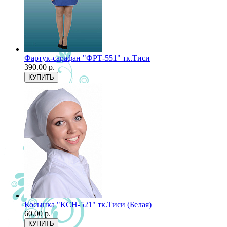
Фартук-сарафан "ФРТ-551" тк.Тиси
390.00 р.
Косынка "КСН-521" тк.Тиси (Белая)
60.00 р.