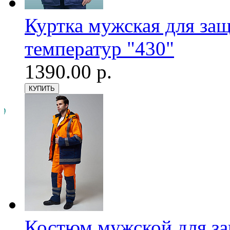
Куртка мужская для за
температур "430"
1390.00 р.
Костюм мужской для з