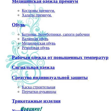
Медицинская одежда премиум
Костюмы премиум.
Халаты премиум.
Обувь
Ботинки, полуботинки, сапоги рабочии
Валянная обувь
Медицинская обувь
Резиновая обувь
Рабочая одежда от повышенных температур
Сигнальная одежда
Средство индивидуальной защиты
Каска строительная
Перчатки-рукавицы
Трикотажные изделия