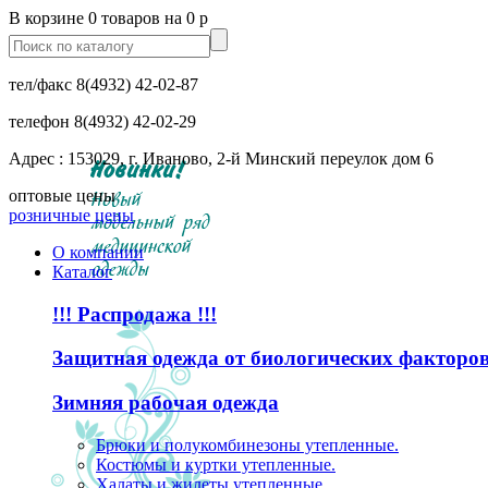
В корзине 0 товаров на 0 р
тел/факс
8(4932) 42-02-87
телефон
8(4932) 42-02-29
Адрес : 153029, г. Иваново, 2-й Минский переулок дом 6
оптовые цены
розничные цены
О компании
Каталог
!!! Распродажа !!!
Защитная одежда от биологических факторо
Зимняя рабочая одежда
Брюки и полукомбинезоны утепленные.
Костюмы и куртки утепленные.
Халаты и жилеты утепленные.