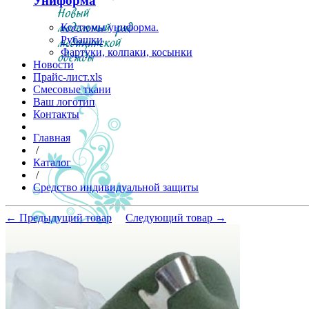
Униформа
Костюмы униформа.
Рубашки
Фартуки, колпаки, косынки
Новости
Прайс-лист.xls
Смесовые ткани
Ваш логотип
Контакты
Главная
/
Каталог
/
Средство индивидуальной защиты
← Предыдущий товар
Следующий товар →