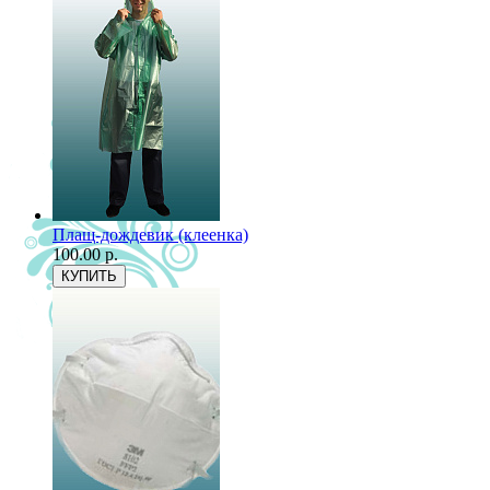
Плащ-дождевик (клеенка)
100.00 р.