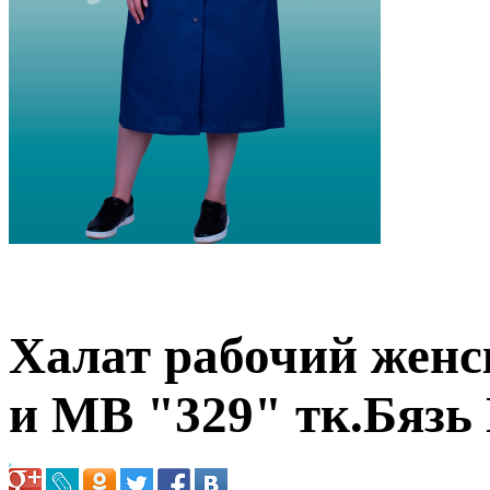
Халат рабочий женс
и МВ "329" тк.Бязь